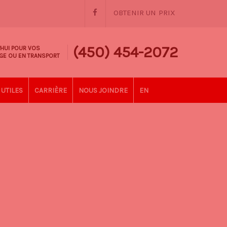
OBTENIR UN PRIX
(450) 454-2072
'HUI POUR VOS
GE OU EN TRANSPORT
UTILES
CARRIÈRE
NOUS JOINDRE
EN