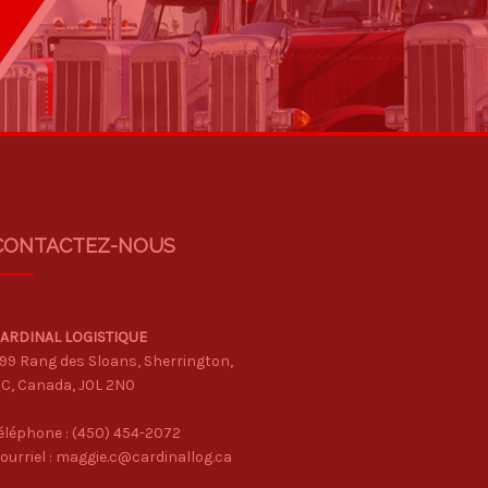
CONTACTEZ-NOUS
ARDINAL LOGISTIQUE
99 Rang des Sloans, Sherrington,
C, Canada, J0L 2N0
éléphone :
(450) 454-2072
ourriel :
maggie.c@cardinallog.ca